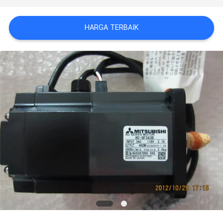
KASUS
HARGA TERBAIK
QUOTE
REQUEST
SUATU
SITEMAP
KEBIJAKAN
PRIVASI