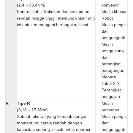
(2.4 ~ 33.4Nm)
konveyor
Kontrol stabil dilakukan dari kecepatan
Mesin khusus
rendah hingga tinggi, memungkinkan unit
Robot
ini untuk menangani berbagai aplikasi.
Mesin pengisi
dan
pengunggah
Mesin
penggulung
dan
perangkat
peregangan
Menara
Tabel X-Y
Perangkat
pengujian
R
Tipe R
Mesin
(3,18 ~ 15,8Nm)
pemanas
Sebuah ukuran yang kompak dengan
Mesin pengisi
momentum inersia rendah dengan
dan
kapasitas sedang, cocok untuk operasi
pengunggah