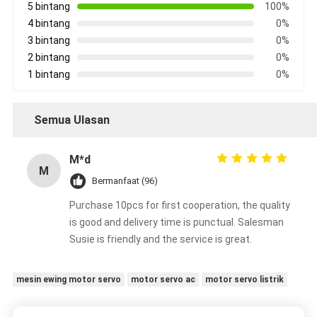
5 bintang
100%
4 bintang
0%
3 bintang
0%
2 bintang
0%
1 bintang
0%
Semua Ulasan
M*d
M
Bermanfaat (96)
Purchase 10pcs for first cooperation, the quality
is good and delivery time is punctual. Salesman
Susie is friendly and the service is great.
mesin ewing motor servo
motor servo ac
motor servo listrik