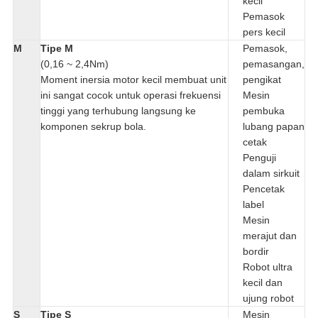
kecil
Pemasok
pers kecil
M
Tipe M
Pemasok,
(0,16 ~ 2,4Nm)
pemasangan,
Moment inersia motor kecil membuat unit
pengikat
ini sangat cocok untuk operasi frekuensi
Mesin
tinggi yang terhubung langsung ke
pembuka
komponen sekrup bola.
lubang papan
cetak
Penguji
dalam sirkuit
Pencetak
label
Mesin
merajut dan
bordir
Robot ultra
kecil dan
ujung robot
S
Tipe S
Mesin