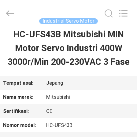
2026
Shenzhen
Wisdomlong
Technology
Industrial Servo Motor
CO.,LTD.
All
HC-UFS43B Mitsubishi MIN
RUMAH
Rights
Reserved.
Motor Servo Industri 400W
PRODUK
3000r/Min 200-230VAC 3 Fase
VIDEO
Tempat asal:
Jepang
Nama merek:
Mitsubishi
TENTANG
Sertifikasi:
CE
KITA
Nomor model:
HC-UFS43B