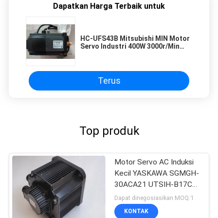
Dapatkan Harga Terbaik untuk
HC-UFS43B Mitsubishi MIN Motor
Servo Industri 400W 3000r/Min
200-230VAC 3 Fase
Terus
Top produk
Motor Servo AC Induksi
Kecil YASKAWA SGMGH-
30ACA21 UTSIH-B17CK
Warna Hitam
Dapat dinegosiasikan MOQ:1
KONTAK