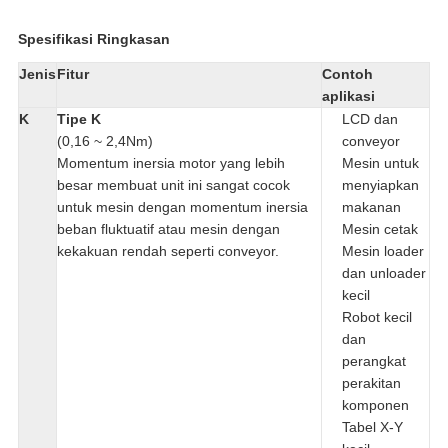
Spesifikasi Ringkasan
Jenis
Fitur
Contoh
aplikasi
K
Tipe K
LCD dan
(0,16 ~ 2,4Nm)
conveyor
Momentum inersia motor yang lebih
Mesin untuk
besar membuat unit ini sangat cocok
menyiapkan
untuk mesin dengan momentum inersia
makanan
beban fluktuatif atau mesin dengan
Mesin cetak
kekakuan rendah seperti conveyor.
Mesin loader
dan unloader
kecil
Robot kecil
dan
perangkat
perakitan
komponen
Tabel X-Y