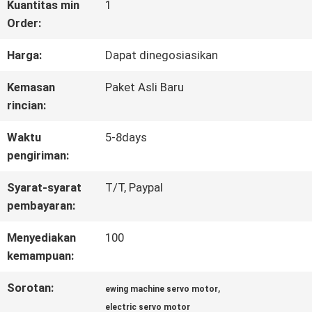
WISATA
Kuantitas min
1
Order:
PABRIK
Harga:
Dapat dinegosiasikan
KONTROL
Kemasan
Paket Asli Baru
rincian:
KUALITAS
Waktu
5-8days
pengiriman:
HUBUNGI
Syarat-syarat
T/T, Paypal
KAMI
pembayaran:
Menyediakan
100
BERITA
kemampuan:
Sorotan:
,
ewing machine servo motor
SEMUA
electric servo motor