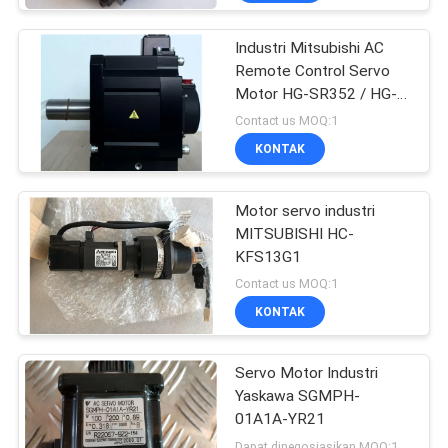
Industri Mitsubishi AC
Remote Control Servo
Motor HG-SR352 / HG-
SR352J 3000rpm
Contact us MOQ:1
KONTAK
Motor servo industri
MITSUBISHI HC-
KFS13G1
Contact us MOQ:1
KONTAK
Servo Motor Industri
Yaskawa SGMPH-
01A1A-YR21
Dapat dinegosiasikan MOQ:1