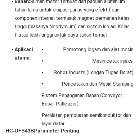
•
Bahan:
Rumah motor terbuat dari paduan aluminium
tahan lama untuk disipasi panas yang efektif.dan
komponen internal termasuk magnet permanen kelas
tinggi (biasanya Neodymium) dan sistem isolasi Kelas
F atau lebih tinggi untuk daya tahan termal.
•
Aplikasi
•
Pemotong logam dan alat mesin
utama:
•
Mesin cetak injeksi
•
Robot Industri (Lengan Tugas Berat)
•
Pencetakan dan Mesin Stamping
•
Sistem Penanganan Bahan (Conveyor
Besar, Palletizer)
•
Peralatan pembuatan semikonduktor dan
layar datar
Parameter Penting
HC-UFS43B