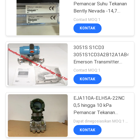
Pemancar Suhu Tekanan
Bently Nevada -14,7
1635
Hingga 150 PSIG
Contact MOQ:1
KONTAK
Modul IO Digital
3051S S1CD3
3051S1CD3A2B12A1AB4E5M
Emerson Transmitter
Suhu Kekakuan Tinggi
Contact MOQ:1
KONTAK
296
Variabel Frekuensi
EJA110A-ELH5A-22NC
0,5 hingga 10 kPa
Inverter
Pemancar Tekanan
Diferensial Yokogawa
Dapat dinegosiasikan MOQ:1 pc
EJA110A
KONTAK