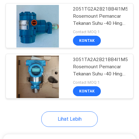
2051TG2A2B21BB4I1M5Q4Q
471
Rosemount Pemancar
Tekanan Suhu
Tekanan Suhu -40 Hingga
85 °C
Contact MOQ:1
Transmitter
KONTAK
3051TA2A2B21BB4I1M5Q4Q
Rosemount Pemancar
Tekanan Suhu -40 Hingga
212
125 °C
Contact MOQ:1
Modem Quantum
KONTAK
PLC
Lihat Lebih