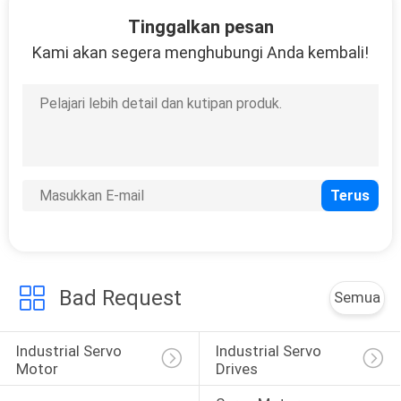
182
Tinggalkan pesan
Kami akan segera menghubungi Anda kembali!
HMI Touch Screen
432
PLC Programmable
Logic Controller
Bad Request
Semua
Industrial Servo 
Industrial Servo 
Motor
Drives
45