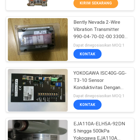
KIRIM SEKARANG
KONTROL
Bently Nevada 2-Wire
KUALITAS
277
Vibration Transmitter
990-04-70-02-00 3300xl
HUBUNGI
AC Servo Amplifier
8MM
Dapat dinegosiasikan MOQ:1
KAMI
KONTAK
BERITA
YOKOGAWA ISC40G-GG-
T3-10 Sensor
Konduktivitas Dengan
SEMUA
55
Model Kabel ISC40
Dapat dinegosiasikan MOQ:1
KASUS
Servo Motor
KONTAK
Encoder
QUOTE
EJA110A-ELH5A-92DN
5 hingga 500kPa
REQUEST
Yokogawa EJA110A