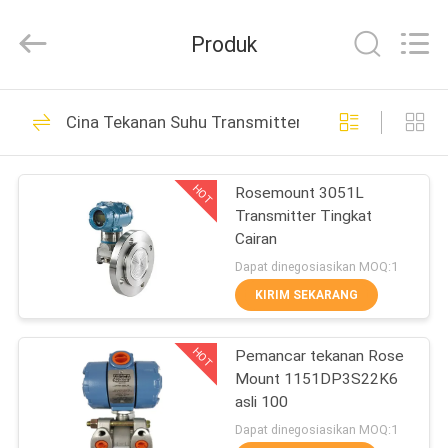
Shenzhen
Wisdomlong
Technology
Produk
CO.,LTD.
All
Rights
Reserved.
RUMAH
3089
Cina Tekanan Suhu Transmitter
Industrial Servo
PRODUK
Motor
HOT
Rosemount 3051L
Transmitter Tingkat
VIDEO
Cairan
Dapat dinegosiasikan MOQ:1
TENTANG
KIRIM SEKARANG
1712
KITA
Industrial Servo
HOT
Pemancar tekanan Rose
Mount 1151DP3S22K6
WISATA
Drives
asli 100
PABRIK
Dapat dinegosiasikan MOQ:1