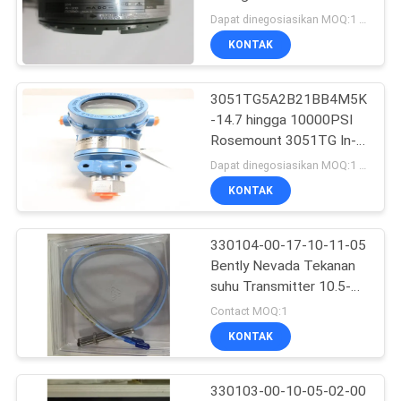
SUATU
Pemancar Tekanan
Dapat dinegosiasikan MOQ:1 pc
Diferensial
KONTAK
1273
SITEMAP
Modul Power Supply
3051TG5A2B21BB4M5K5
-14.7 hingga 10000PSI
yang berlebih
KEBIJAKAN
Rosemount 3051TG In-
PRIVASI
Line Pressure
Dapat dinegosiasikan MOQ:1 pc
Transmitter
KONTAK
330104-00-17-10-11-05
219
Bently Nevada Tekanan
Kontrol Circuit
suhu Transmitter 10.5-
42.4V DC
Contact MOQ:1
Board
KONTAK
330103-00-10-05-02-00