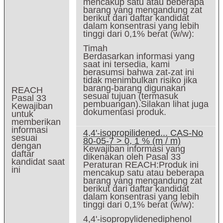
mencakup satu atau beberapa
barang yang mengandung zat
berikut dari daftar kandidat
dalam konsentrasi yang lebih
tinggi dari 0,1% berat (w/w):
Timah
Berdasarkan informasi yang
saat ini tersedia, kami
berasumsi bahwa zat-zat ini
tidak menimbulkan risiko jika
barang-barang digunakan
REACH
sesuai tujuan (termasuk
Pasal 33
pembuangan).Silakan lihat juga
Kewajiban
dokumentasi produk.
untuk
memberikan
informasi
4,4'-isopropilidened... CAS-No
sesuai
80-05-7 > 0, 1 % (m / m)
dengan
Kewajiban informasi yang
daftar
dikenakan oleh Pasal 33
kandidat saat
Peraturan REACH:Produk ini
ini
mencakup satu atau beberapa
barang yang mengandung zat
berikut dari daftar kandidat
dalam konsentrasi yang lebih
tinggi dari 0,1% berat (w/w):
4,4'-isopropylidenediphenol