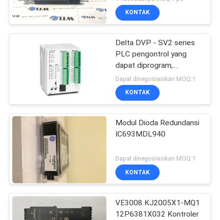
KONTAK
Delta DVP - SV2 series
PLC pengontrol yang
dapat diprogram,
Pengontrol Logika
Dapat dinegosiasikan MOQ:1
DVP28SV
KONTAK
Modul Dioda Redundansi
IC693MDL940
Dapat dinegosiasikan MOQ:1
KONTAK
VE3008 KJ2005X1-MQ1
12P6381X032 Kontroler