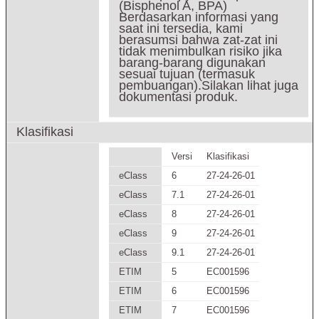
(Bisphenol A, BPA)
Berdasarkan informasi yang
saat ini tersedia, kami
berasumsi bahwa zat-zat ini
tidak menimbulkan risiko jika
barang-barang digunakan
sesuai tujuan (termasuk
pembuangan).Silakan lihat juga
dokumentasi produk.
Klasifikasi
Versi
Klasifikasi
eClass
6
27-24-26-01
eClass
7.1
27-24-26-01
eClass
8
27-24-26-01
eClass
9
27-24-26-01
eClass
9.1
27-24-26-01
ETIM
5
EC001596
ETIM
6
EC001596
ETIM
7
EC001596