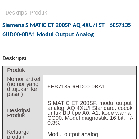
Deskripsi Produk
Siemens SIMATIC ET 200SP AQ 4XU/I ST - 6ES7135-
6HD00-0BA1 Modul Output Analog
Deskripsi
Produk
Nomor artikel
(nomor yang
6ES7135-6HD00-0BA1
ditujukan ke
pasar)
SIMATIC ET 200SP, modul output
analog, AQ 4XU/I Standard, cocok
Deskripsi
untuk BU tipe A0, A1, kode warna
Produk
CC00, Modul diagnostik, 16 bit, +/-
0,3%
Keluarga
Modul output analog
produk