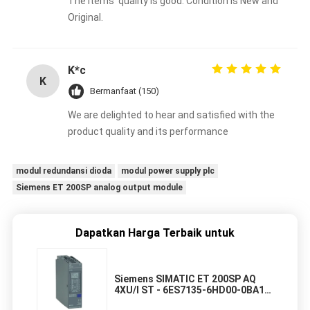
The items' quality is good. Condition is New and
Original.
K*c
K
Bermanfaat (150)
We are delighted to hear and satisfied with the
product quality and its performance
modul redundansi dioda
modul power supply plc
Siemens ET 200SP analog output module
Dapatkan Harga Terbaik untuk
Siemens SIMATIC ET 200SP AQ
4XU/I ST - 6ES7135-6HD00-0BA1
Modul Output Analog