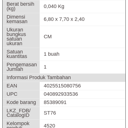
Berat bersih
0,040 Kg
(kg)
Dimensi
6,80 x 7,70 x 2,40
kemasan
Ukuran
bungkus
CM
satuan
ukuran
Satuan
1 buah
kuantitas
Pengemasan
1
Jumlah
Informasi Produk Tambahan
EAN
4025515080756
UPC
040892933536
Kode barang
85389091
LKZ_FDB/
ST76
CatalogID
Kelompok
4520