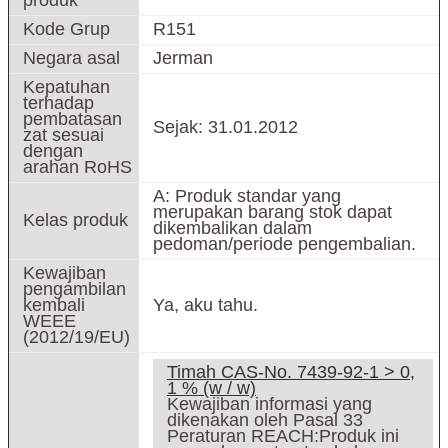
produk
Kode Grup
R151
Negara asal
Jerman
Kepatuhan
terhadap
pembatasan
Sejak: 31.01.2012
zat sesuai
dengan
arahan RoHS
A: Produk standar yang
merupakan barang stok dapat
Kelas produk
dikembalikan dalam
pedoman/periode pengembalian.
Kewajiban
pengambilan
kembali
Ya, aku tahu.
WEEE
(2012/19/EU)
Timah CAS-No. 7439-92-1 > 0,
1 % (w / w)
Kewajiban informasi yang
dikenakan oleh Pasal 33
Peraturan REACH:Produk ini