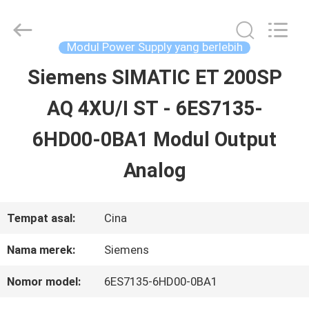
2026
Shenzhen
Wisdomlong
Technology
Modul Power Supply yang berlebih
CO.,LTD.
All
Siemens SIMATIC ET 200SP
RUMAH
Rights
Reserved.
AQ 4XU/I ST - 6ES7135-
PRODUK
6HD00-0BA1 Modul Output
Analog
VIDEO
Tempat asal:
Cina
TENTANG
Nama merek:
Siemens
KITA
Nomor model:
6ES7135-6HD00-0BA1