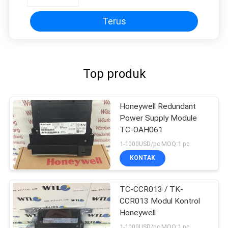
Terus
Top produk
Honeywell Redundant
Power Supply Module
TC-OAH061
1-1000USD/pc MOQ:1 pc
KONTAK
TC-CCR013 / TK-
CCR013 Modul Kontrol
Honeywell
1-1000USD/pc MOQ:1 pc