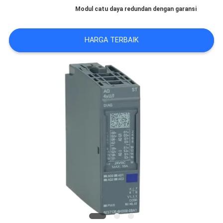
Modul catu daya redundan dengan garansi
KASUS
HARGA TERBAIK
QUOTE
REQUEST
SUATU
SITEMAP
KEBIJAKAN
PRIVASI