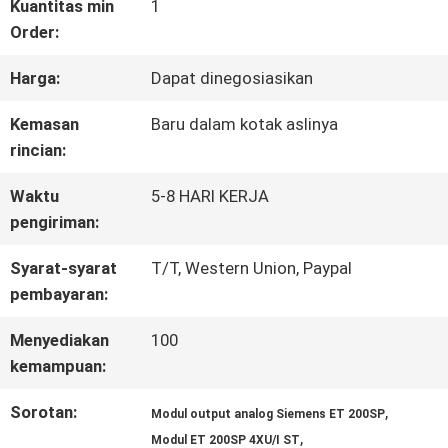
WISATA
Kuantitas min
1
Order:
PABRIK
Harga:
Dapat dinegosiasikan
KONTROL
Kemasan
Baru dalam kotak aslinya
rincian:
KUALITAS
Waktu
5-8 HARI KERJA
pengiriman:
HUBUNGI
Syarat-syarat
T/T, Western Union, Paypal
KAMI
pembayaran:
Menyediakan
100
BERITA
kemampuan:
Sorotan:
,
Modul output analog Siemens ET 200SP
SEMUA
,
Modul ET 200SP 4XU/I ST