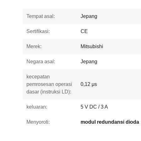
Tempat asal:
Jepang
Sertifikasi:
CE
Merek:
Mitsubishi
Negara asal:
Jepang
kecepatan
pemrosesan operasi
0,12 μs
dasar (instruksi LD):
keluaran:
5 V DC / 3 A
Menyoroti:
modul redundansi dioda