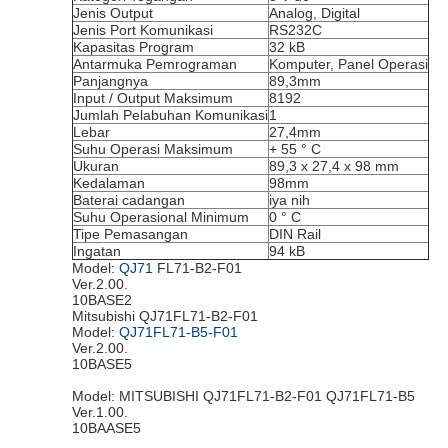
Jenis Output
Analog, Digital
Jenis Port Komunikasi
RS232C
Kapasitas Program
32 kB
Antarmuka Pemrograman
Komputer, Panel Operasi
Panjangnya
89,3mm
Input / Output Maksimum
8192
Jumlah Pelabuhan Komunikasi
1
Lebar
27,4mm
Suhu Operasi Maksimum
+ 55 ° C
Ukuran
89,3 x 27,4 x 98 mm
Kedalaman
98mm
Baterai cadangan
iya nih
Suhu Operasional Minimum
0 ° C
Tipe Pemasangan
DIN Rail
Ingatan
94 kB
Model:
QJ71
FL71-B2-F01
Ver.2.00.
10BASE2
Mitsubishi QJ71FL71-B2-F01
Model:
QJ71FL71-B5-F01
Ver.2.00.
10BASE5
Model: MITSUBISHI QJ71FL71-B2-F01 QJ71FL71-B5
Ver.1.00.
10BAASE5