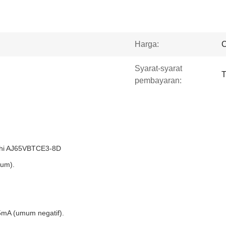
Harga:
C
Syarat-syarat
T
pembayaran:
ishi AJ65VBTCE3-8D
mum).
mA (umum negatif).