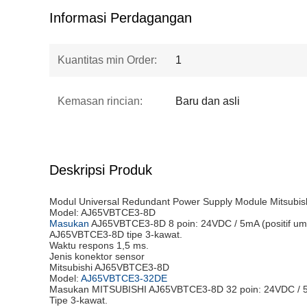
Informasi Perdagangan
Kuantitas min Order:
1
Kemasan rincian:
Baru dan asli
Deskripsi Produk
Modul Universal Redundant Power Supply Module Mitsub
Model: AJ65VBTCE3-8D
Masukan
AJ65VBTCE3-8D 8 poin: 24VDC / 5mA (positif u
AJ65VBTCE3-8D tipe 3-kawat.
Waktu respons 1,5 ms.
Jenis konektor sensor
Mitsubishi AJ65VBTCE3-8D
Model:
AJ65VBTCE3-32DE
Masukan MITSUBISHI AJ65VBTCE3-8D 32 poin: 24VDC / 5
Tipe 3-kawat.