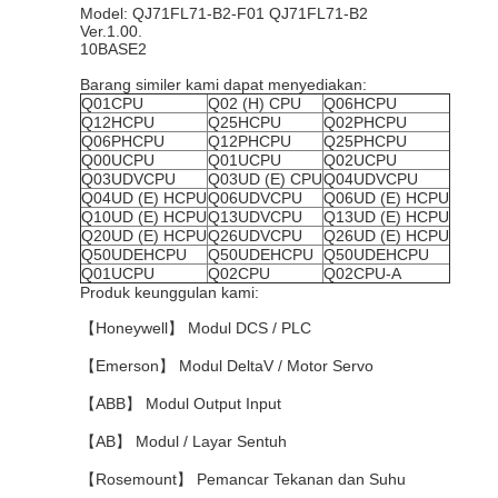
Model: QJ71FL71-B2-F01 QJ71FL71-B2
Ver.1.00.
10BASE2
Barang similer kami dapat menyediakan:
Q01CPU
Q02 (H) CPU
Q06HCPU
Q12HCPU
Q25HCPU
Q02PHCPU
Q06PHCPU
Q12PHCPU
Q25PHCPU
Q00UCPU
Q01UCPU
Q02UCPU
Q03UDVCPU
Q03UD (E) CPU
Q04UDVCPU
Q04UD (E) HCPU
Q06UDVCPU
Q06UD (E) HCPU
Q10UD (E) HCPU
Q13UDVCPU
Q13UD (E) HCPU
Q20UD (E) HCPU
Q26UDVCPU
Q26UD (E) HCPU
Q50UDEHCPU
Q50UDEHCPU
Q50UDEHCPU
Q01UCPU
Q02CPU
Q02CPU-A
Produk keunggulan kami:
【Honeywell】 Modul DCS / PLC
【Emerson】 Modul DeltaV / Motor Servo
【ABB】 Modul Output Input
【AB】 Modul / Layar Sentuh
【Rosemount】 Pemancar Tekanan dan Suhu