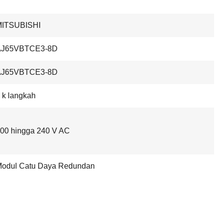
MITSUBISHI
AJ65VBTCE3-8D
AJ65VBTCE3-8D
 k langkah
00 hingga 240 V AC
odul Catu Daya Redundan