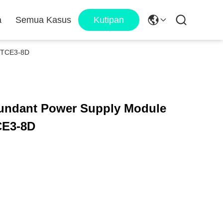
a
Semua Kasus
Kutipan
VBTCE3-8D
dundant Power Supply Module
CE3-8D