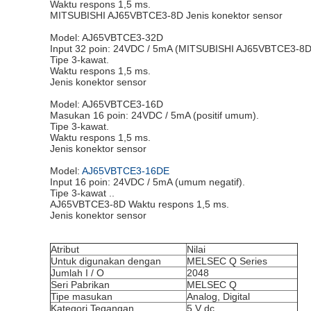
Waktu respons 1,5 ms.
MITSUBISHI AJ65VBTCE3-8D Jenis konektor sensor
Model: AJ65VBTCE3-32D
Input 32 poin: 24VDC / 5mA (MITSUBISHI AJ65VBTCE3-8D 
Tipe 3-kawat.
Waktu respons 1,5 ms.
Jenis konektor sensor
Model: AJ65VBTCE3-16D
Masukan 16 poin: 24VDC / 5mA (positif umum).
Tipe 3-kawat.
Waktu respons 1,5 ms.
Jenis konektor sensor
Model:
AJ65VBTCE3-16DE
Input 16 poin: 24VDC / 5mA (umum negatif).
Tipe 3-kawat ..
AJ65VBTCE3-8D Waktu respons 1,5 ms.
Jenis konektor sensor
Atribut
Nilai
Untuk digunakan dengan
MELSEC Q Series
Jumlah I / O
2048
Seri Pabrikan
MELSEC Q
Tipe masukan
Analog, Digital
Kategori Tegangan
5 V dc