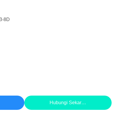
3-8D
aik
Hubungi Sekarang