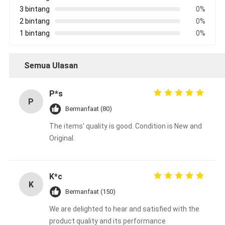
3 bintang
0%
2 bintang
0%
1 bintang
0%
Semua Ulasan
P*s
P
Bermanfaat (80)
The items' quality is good. Condition is New and
Original.
K*c
K
Bermanfaat (150)
We are delighted to hear and satisfied with the
product quality and its performance