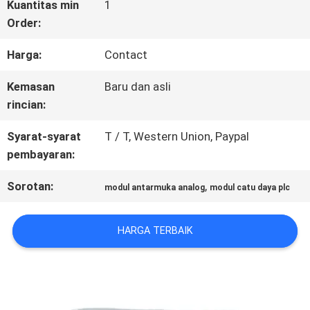
WISATA
Kuantitas min
1
Order:
PABRIK
Harga:
Contact
KONTROL
Kemasan
Baru dan asli
rincian:
KUALITAS
Syarat-syarat
T / T, Western Union, Paypal
pembayaran:
HUBUNGI
Sorotan:
,
modul antarmuka analog
modul catu daya plc
KAMI
HARGA TERBAIK
BERITA
SEMUA