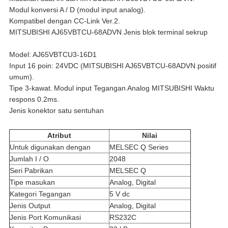
Modul konversi A / D (modul input analog).
Kompatibel dengan CC-Link Ver.2.
MITSUBISHI AJ65VBTCU-68ADVN Jenis blok terminal sekrup
Model: AJ65VBTCU3-16D1
Input 16 poin: 24VDC (MITSUBISHI AJ65VBTCU-68ADVN positif
umum).
Tipe 3-kawat.
Modul input Tegangan Analog MITSUBISHI Waktu
respons 0.2ms.
Jenis konektor satu sentuhan
Atribut
Nilai
Untuk digunakan dengan
MELSEC Q Series
Jumlah I / O
2048
Seri Pabrikan
MELSEC Q
Tipe masukan
Analog, Digital
Kategori Tegangan
5 V dc
Jenis Output
Analog, Digital
Jenis Port Komunikasi
RS232C