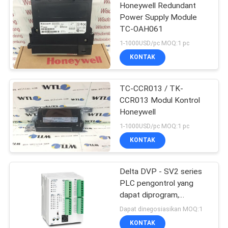
Honeywell Redundant
Power Supply Module
TC-OAH061
1-1000USD/pc MOQ:1 pc
KONTAK
TC-CCR013 / TK-
CCR013 Modul Kontrol
Honeywell
1-1000USD/pc MOQ:1 pc
KONTAK
Delta DVP - SV2 series
PLC pengontrol yang
dapat diprogram,
Pengontrol Logika
Dapat dinegosiasikan MOQ:1
DVP28SV
KONTAK