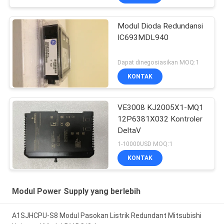
Modul Dioda Redundansi
IC693MDL940
Dapat dinegosiasikan MOQ:1
KONTAK
VE3008 KJ2005X1-MQ1
12P6381X032 Kontroler
DeltaV
1-10000USD MOQ:1
KONTAK
Modul Power Supply yang berlebih
A1SJHCPU-S8 Modul Pasokan Listrik Redundant Mitsubishi