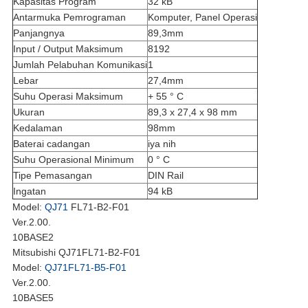
Kapasitas Program
32 kB
Antarmuka Pemrograman
Komputer, Panel Operasi
Panjangnya
89,3mm
Input / Output Maksimum
8192
Jumlah Pelabuhan Komunikasi
1
Lebar
27,4mm
Suhu Operasi Maksimum
+ 55 ° C
Ukuran
89,3 x 27,4 x 98 mm
Kedalaman
98mm
Baterai cadangan
iya nih
Suhu Operasional Minimum
0 ° C
Tipe Pemasangan
DIN Rail
Ingatan
94 kB
Model:
QJ71
FL71-B2-F01
Ver.2.00.
10BASE2
Mitsubishi QJ71FL71-B2-F01
Model:
QJ71FL71-B5-F01
Ver.2.00.
10BASE5