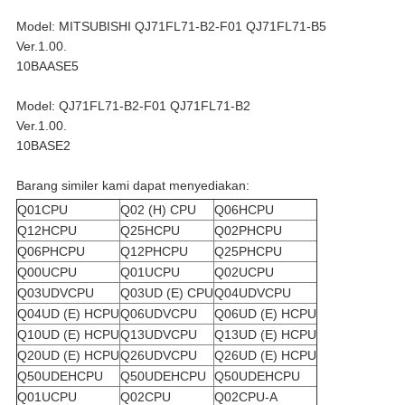
Model: MITSUBISHI QJ71FL71-B2-F01 QJ71FL71-B5
Ver.1.00.
10BAASE5
Model: QJ71FL71-B2-F01 QJ71FL71-B2
Ver.1.00.
10BASE2
Barang similer kami dapat menyediakan:
Q01CPU
Q02 (H) CPU
Q06HCPU
Q12HCPU
Q25HCPU
Q02PHCPU
Q06PHCPU
Q12PHCPU
Q25PHCPU
Q00UCPU
Q01UCPU
Q02UCPU
Q03UDVCPU
Q03UD (E) CPU
Q04UDVCPU
Q04UD (E) HCPU
Q06UDVCPU
Q06UD (E) HCPU
Q10UD (E) HCPU
Q13UDVCPU
Q13UD (E) HCPU
Q20UD (E) HCPU
Q26UDVCPU
Q26UD (E) HCPU
Q50UDEHCPU
Q50UDEHCPU
Q50UDEHCPU
Q01UCPU
Q02CPU
Q02CPU-A