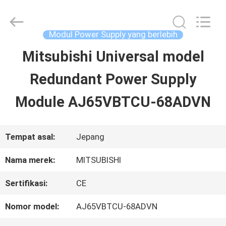
2026
Shenzhen
Wisdomlong
Technology
Modul Power Supply yang berlebih
CO.,LTD.
All
Mitsubishi Universal model
RUMAH
Rights
Reserved.
Redundant Power Supply
PRODUK
Module AJ65VBTCU-68ADVN
VIDEO
Tempat asal:
Jepang
Nama merek:
MITSUBISHI
TENTANG
Sertifikasi:
CE
KITA
Nomor model:
AJ65VBTCU-68ADVN