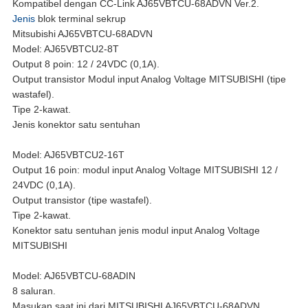
Kompatibel dengan CC-Link AJ65VBTCU-68ADVN Ver.2.
Jenis
blok terminal sekrup
Mitsubishi AJ65VBTCU-68ADVN
Model: AJ65VBTCU2-8T
Output 8 poin: 12 / 24VDC (0,1A).
Output transistor Modul input Analog Voltage MITSUBISHI (tipe
wastafel).
Tipe 2-kawat.
Jenis konektor satu sentuhan
Model: AJ65VBTCU2-16T
Output 16 poin: modul input Analog Voltage MITSUBISHI 12 /
24VDC (0,1A).
Output transistor (tipe wastafel).
Tipe 2-kawat.
Konektor satu sentuhan jenis modul input Analog Voltage
MITSUBISHI
Model: AJ65VBTCU-68ADIN
8 saluran.
Masukan saat ini dari MITSUBISHI AJ65VBTCU-68ADVN.