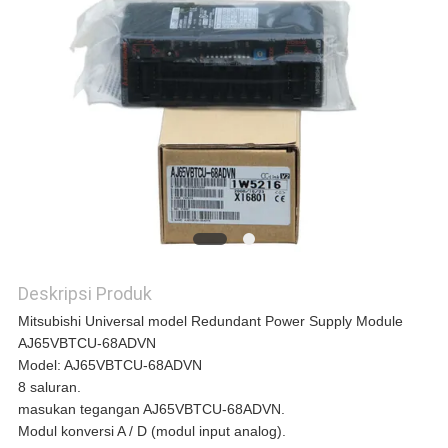
KASUS
QUOTE
REQUEST
SUATU
SITEMAP
Deskripsi Produk
Mitsubishi Universal model Redundant Power Supply Module
AJ65VBTCU-68ADVN
KEBIJAKAN
Model: AJ65VBTCU-68ADVN
8 saluran.
PRIVASI
masukan tegangan AJ65VBTCU-68ADVN.
Modul konversi A / D (modul input analog).