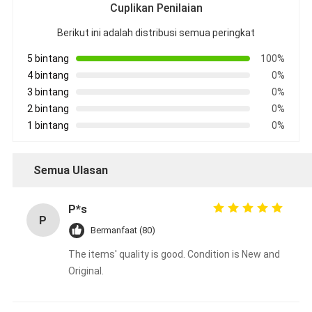
Cuplikan Penilaian
Berikut ini adalah distribusi semua peringkat
5 bintang
100%
4 bintang
0%
3 bintang
0%
2 bintang
0%
1 bintang
0%
Semua Ulasan
P*s
P
Bermanfaat (80)
The items' quality is good. Condition is New and
Original.