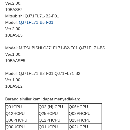
Ver.2.00.
10BASE2
Mitsubishi QJ71FL71-B2-F01
Model:
QJ71FL71-B5-F01
Ver.2.00.
10BASE5
Model: MITSUBISHI QJ71FL71-B2-F01 QJ71FL71-B5
Ver.1.00.
10BAASE5
Model: QJ71FL71-B2-F01 QJ71FL71-B2
Ver.1.00.
10BASE2
Barang similer kami dapat menyediakan:
Q01CPU
Q02 (H) CPU
Q06HCPU
Q12HCPU
Q25HCPU
Q02PHCPU
Q06PHCPU
Q12PHCPU
Q25PHCPU
Q00UCPU
Q01UCPU
Q02UCPU