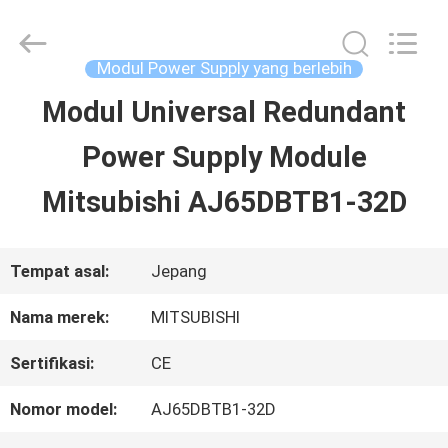
2026
Shenzhen
Wisdomlong
Technology
Modul Power Supply yang berlebih
CO.,LTD.
All
Modul Universal Redundant
RUMAH
Rights
Reserved.
Power Supply Module
PRODUK
Mitsubishi AJ65DBTB1-32D
VIDEO
Tempat asal:
Jepang
Nama merek:
MITSUBISHI
TENTANG
Sertifikasi:
CE
KITA
Nomor model:
AJ65DBTB1-32D