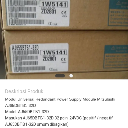
KASUS
QUOTE
REQUEST
SUATU
SITEMAP
Deskripsi Produk
KEBIJAKAN
Modul Universal Redundant Power Supply Module Mitsubishi
AJ65DBTB1-32D
PRIVASI
Model: AJ65DBTB1-32D
Masukan AJ65DBTB1-32D 32 poin: 24VDC (positif / negatif
AJ65DBTB1-32D umum dibagikan).