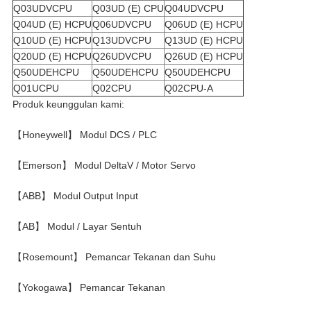
Q03UDVCPU
Q03UD (E) CPU
Q04UDVCPU
Q04UD (E) HCPU
Q06UDVCPU
Q06UD (E) HCPU
Q10UD (E) HCPU
Q13UDVCPU
Q13UD (E) HCPU
Q20UD (E) HCPU
Q26UDVCPU
Q26UD (E) HCPU
Q50UDEHCPU
Q50UDEHCPU
Q50UDEHCPU
Q01UCPU
Q02CPU
Q02CPU-A
Produk keunggulan kami:
【Honeywell】 Modul DCS / PLC
【Emerson】 Modul DeltaV / Motor Servo
【ABB】 Modul Output Input
【AB】 Modul / Layar Sentuh
【Rosemount】 Pemancar Tekanan dan Suhu
【Yokogawa】 Pemancar Tekanan