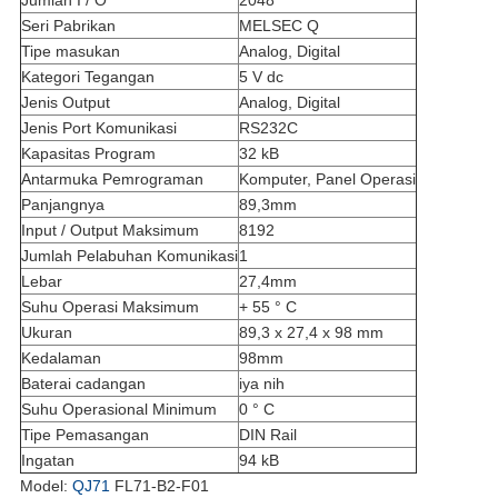
Jumlah I / O
2048
Seri Pabrikan
MELSEC Q
Tipe masukan
Analog, Digital
Kategori Tegangan
5 V dc
Jenis Output
Analog, Digital
Jenis Port Komunikasi
RS232C
Kapasitas Program
32 kB
Antarmuka Pemrograman
Komputer, Panel Operasi
Panjangnya
89,3mm
Input / Output Maksimum
8192
Jumlah Pelabuhan Komunikasi
1
Lebar
27,4mm
Suhu Operasi Maksimum
+ 55 ° C
Ukuran
89,3 x 27,4 x 98 mm
Kedalaman
98mm
Baterai cadangan
iya nih
Suhu Operasional Minimum
0 ° C
Tipe Pemasangan
DIN Rail
Ingatan
94 kB
Model:
QJ71
FL71-B2-F01