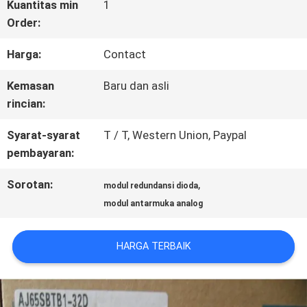
WISATA
Kuantitas min
1
Order:
PABRIK
Harga:
Contact
KONTROL
Kemasan
Baru dan asli
rincian:
KUALITAS
Syarat-syarat
T / T, Western Union, Paypal
pembayaran:
HUBUNGI
Sorotan:
,
modul redundansi dioda
KAMI
modul antarmuka analog
BERITA
HARGA TERBAIK
SEMUA