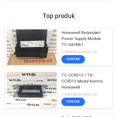
Top produk
Honeywell Redundant
Power Supply Module
TC-OAH061
1-1000USD/pc MOQ:1 pc
KONTAK
TC-CCR013 / TK-
CCR013 Modul Kontrol
Honeywell
1-1000USD/pc MOQ:1 pc
KONTAK