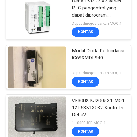
Delta DVP - SV2 series
PLC pengontrol yang
dapat diprogram,
Pengontrol Logika
Dapat dinegosiasikan MOQ:1
DVP28SV
KONTAK
Modul Dioda Redundansi
IC693MDL940
Dapat dinegosiasikan MOQ:1
KONTAK
VE3008 KJ2005X1-MQ1
12P6381X032 Kontroler
DeltaV
1-10000USD MOQ:1
KONTAK