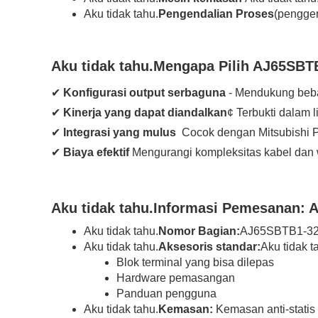
Aku tidak tahu.
Pengendalian Proses
(pengger
Aku tidak tahu.
Mengapa Pilih AJ65SB
✔
Konfigurasi output serbaguna
- Mendukung beba
✔
Kinerja yang dapat diandalkan
¢ Terbukti dalam 
✔
Integrasi yang mulus
️ Cocok dengan Mitsubishi 
✔
Biaya efektif
Mengurangi kompleksitas kabel dan w
Aku tidak tahu.
Informasi Pemesanan:
A
Aku tidak tahu.
Nomor Bagian:
AJ65SBTB1-3
Aku tidak tahu.
Aksesoris standar:
Aku tidak t
Blok terminal yang bisa dilepas
Hardware pemasangan
Panduan pengguna
Aku tidak tahu.
Kemasan:
Kemasan anti-statis 