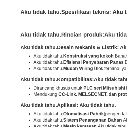
Aku tidak tahu.
Spesifikasi teknis:
Aku t
Aku tidak tahu.
Rincian produk:
Aku tida
Aku tidak tahu.
Desain Mekanis & Listrik:
Ak
Aku tidak tahu.
Konstruksi yang kokoh
Bahan
Aku tidak tahu.
Efisiensi Penyebaran Panas
D
Aku tidak tahu.
Mudah Wiring
Blok terminal 
Aku tidak tahu.
Kompatibilitas:
Aku tidak tah
Dirancang khusus untuk
PLC seri Mitsubish
Mendukung
CC-Link, MELSECNET, dan proto
Aku tidak tahu.
Aplikasi:
Aku tidak tahu.
Aku tidak tahu.
Otomatisasi Pabrik
(pengendali
Aku tidak tahu.
Sistem Penanganan Bahan
Ak
Aku tidak tahu.
Mesin kemasan
Aku tidak tahu