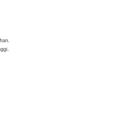
han.
ggi.