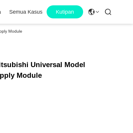
a
Semua Kasus
Kutipan
pply Module
subishi Universal Model
pply Module