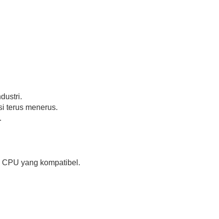
dustri.
i terus menerus.
.
n CPU yang kompatibel.