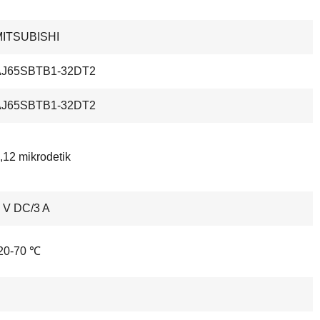
MITSUBISHI
AJ65SBTB1-32DT2
AJ65SBTB1-32DT2
,12 mikrodetik
 V DC/3 A
20-70 ℃