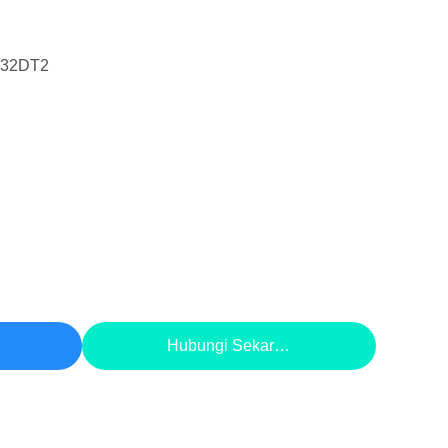
-32DT2
aik
Hubungi Sekarang