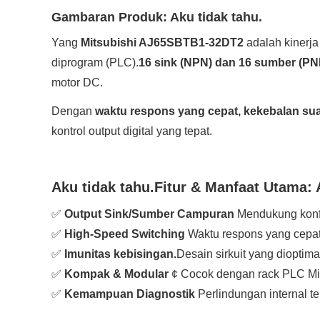
Gambaran Produk:
Aku tidak tahu.
Yang
Mitsubishi AJ65SBTB1-32DT2
adalah kinerja
diprogram (PLC).
16 sink (NPN) dan 16 sumber (PN
motor DC.
Dengan
waktu respons yang cepat, kekebalan sua
kontrol output digital yang tepat.
Aku tidak tahu.
Fitur & Manfaat Utama:
✅
Output Sink/Sumber Campuran
Mendukung konf
✅
High-Speed Switching
Waktu respons yang cepat
✅
Imunitas kebisingan.
Desain sirkuit yang dioptim
✅
Kompak & Modular
¢ Cocok dengan rack PLC Mi
✅
Kemampuan Diagnostik
Perlindungan internal te