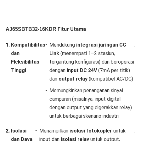
.
Fitur Utama​
AJ65SBTB32-16KDR
1.
​Kompatibilitas
•
Mendukung ​
​integrasi jaringan CC-
.
dan
Link​
​ (menempati 1–2 stasiun,
Fleksibilitas
tergantung konfigurasi) dan beroperasi
Tinggi​
dengan ​
​input DC 24V​
​ (7mA per titik)
dan ​
​output relay​
​ (kompatibel AC/DC)
•
Memungkinkan penanganan sinyal
.
campuran (misalnya, input digital
dengan output yang digerakkan relay)
untuk berbagai skenario industri
2.
​Isolasi
•
Menampilkan ​
​isolasi fotokopler​
​ untuk
.
dan Daya
input dan ​
​isolasi relay​
​ untuk output,