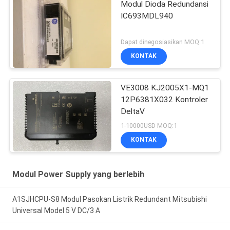
Modul Dioda Redundansi
IC693MDL940
Dapat dinegosiasikan MOQ:1
KONTAK
VE3008 KJ2005X1-MQ1
12P6381X032 Kontroler
DeltaV
1-10000USD MOQ:1
KONTAK
Modul Power Supply yang berlebih
A1SJHCPU-S8 Modul Pasokan Listrik Redundant Mitsubishi
Universal Model 5 V DC/3 A