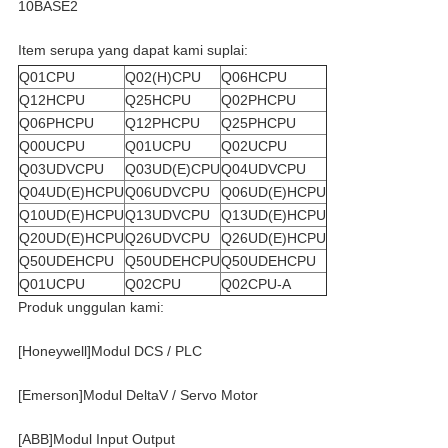
10BASE2
Item serupa yang dapat kami suplai:
Q01CPU
Q02(H)CPU
Q06HCPU
Q12HCPU
Q25HCPU
Q02PHCPU
Q06PHCPU
Q12PHCPU
Q25PHCPU
Q00UCPU
Q01UCPU
Q02UCPU
Q03UDVCPU
Q03UD(E)CPU
Q04UDVCPU
Q04UD(E)HCPU
Q06UDVCPU
Q06UD(E)HCPU
Q10UD(E)HCPU
Q13UDVCPU
Q13UD(E)HCPU
Q20UD(E)HCPU
Q26UDVCPU
Q26UD(E)HCPU
Q50UDEHCPU
Q50UDEHCPU
Q50UDEHCPU
Q01UCPU
Q02CPU
Q02CPU-A
Produk unggulan kami:
[Honeywell]Modul DCS / PLC
[Emerson]Modul DeltaV / Servo Motor
[ABB]Modul Input Output