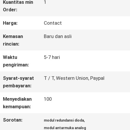
WISATA
Kuantitas min
1
Order:
PABRIK
Harga:
Contact
KONTROL
Kemasan
Baru dan asli
rincian:
KUALITAS
Waktu
5-7 hari
pengiriman:
HUBUNGI
Syarat-syarat
T / T, Western Union, Paypal
KAMI
pembayaran:
Menyediakan
100
BERITA
kemampuan:
Sorotan:
,
modul redundansi dioda
SEMUA
modul antarmuka analog