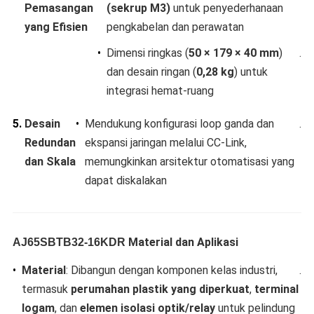
Pemasangan
(sekrup M3)​
​ untuk penyederhanaan
yang Efisien​
pengkabelan dan perawatan
•
Dimensi ringkas (​
​50 × 179 × 40 mm​
​)
.
dan desain ringan (​
​0,28 kg​
​) untuk
integrasi hemat-ruang
5.
​Desain
•
Mendukung konfigurasi loop ganda dan
.
Redundan
ekspansi jaringan melalui CC-Link,
dan Skala​
memungkinkan arsitektur otomatisasi yang
dapat diskalakan
Material dan Aplikasi​
AJ65SBTB32-16KDR
•
​Material​
​: Dibangun dengan komponen kelas industri,
.
termasuk ​
​perumahan plastik yang diperkuat​
​, ​
​terminal
logam​
​, dan ​
​elemen isolasi optik/relay​
​ untuk pelindung