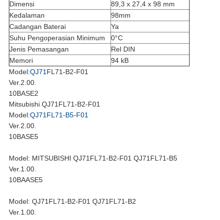
Dimensi
89,3 x 27,4 x 98 mm
Kedalaman
98mm
Cadangan Baterai
Ya
Suhu Pengoperasian Minimum
0°C
Jenis Pemasangan
Rel DIN
Memori
94 kB
Model:
QJ71
FL71-B2-F01
Ver.2.00.
10BASE2
Mitsubishi QJ71FL71-B2-F01
Model:
QJ71FL71-B5-F01
Ver.2.00.
10BASE5
Model: MITSUBISHI QJ71FL71-B2-F01 QJ71FL71-B5
Ver.1.00.
10BAASE5
Model: QJ71FL71-B2-F01 QJ71FL71-B2
Ver.1.00.