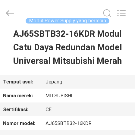
2026
Shenzhen
Wisdomlong
Technology
Modul Power Supply yang berlebih
CO.,LTD.
All
AJ65SBTB32-16KDR Modul
RUMAH
Rights
Reserved.
Catu Daya Redundan Model
PRODUK
Universal Mitsubishi Merah
VIDEO
Tempat asal:
Jepang
Nama merek:
MITSUBISHI
TENTANG
Sertifikasi:
CE
KITA
Nomor model:
AJ65SBTB32-16KDR