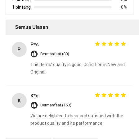
1 bintang
0%
Semua Ulasan
P*s
P
Bermanfaat (80)
The items' quality is good. Condition is New and
Original.
K*c
K
Bermanfaat (150)
We are delighted to hear and satisfied with the
product quality and its performance