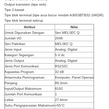
Output transistor (tipe sink) .
Tipe 2-kawat .
Tipe blok terminal (tipe arus bocor rendah AJ65SBTB32-16KDR).
Tipe blok terminal sekrup
Atribut
Nilai
Untuk Digunakan Dengan
Seri MELSEC Q
Jumlah I/O
2048
Seri Pabrikan
MELSEC Q
Jenis Input
Analog, Digital
Kategori Tegangan
5 V dc
Jenis Output
Analog, Digital
Jenis Port Komunikasi
RS232C
Kapasitas Program
32 kB
Antarmuka Pemrograman
Komputer, Panel Operasi
Panjang
89,3mm
Input/Output Maksimum
8192
Jumlah Port Komunikasi
1
Lebar
27,4mm
Suhu Pengoperasian Maksimum
+55°C