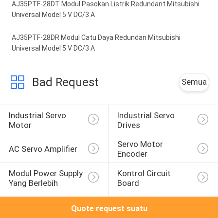
AJ35PTF-28DT Modul Pasokan Listrik Redundant Mitsubishi
Universal Model 5 V DC/3 A
AJ35PTF-28DR Modul Catu Daya Redundan Mitsubishi
Universal Model 5 V DC/3 A
Bad Request
Semua
Industrial Servo 
Industrial Servo 
Motor
Drives
Servo Motor 
AC Servo Amplifier
Encoder
Modul Power Supply 
Kontrol Circuit 
Yang Berlebih
Board
Variabel Frekuensi 
Modul IO Digital
Quote request suatu
Inverter