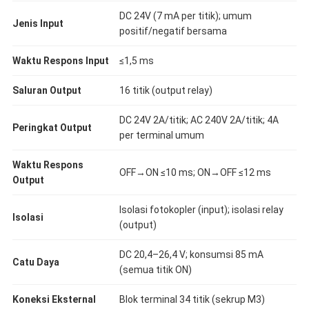
DC 24V (7 mA per titik); umum
​Jenis Input​
positif/negatif bersama
​Waktu Respons Input​
≤1,5 ms
​Saluran Output​
16 titik (output relay)
DC 24V 2A/titik; AC 240V 2A/titik; 4A
​Peringkat Output​
per terminal umum
​Waktu Respons
OFF→ON ≤10 ms; ON→OFF ≤12 ms
Output​
Isolasi fotokopler (input); isolasi relay
​Isolasi​
(output)
DC 20,4–26,4 V; konsumsi 85 mA
​Catu Daya​
(semua titik ON)
​Koneksi Eksternal​
Blok terminal 34 titik (sekrup M3)