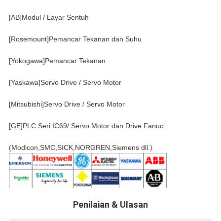
[AB]Modul / Layar Sentuh
[Rosemount]Pemancar Tekanan dan Suhu
[Yokogawa]Pemancar Tekanan
[Yaskawa]Servo Drive / Servo Motor
[Mitsubishi]Servo Drive / Servo Motor
[GE]PLC Seri IC69/ Servo Motor dan Drive Fanuc
(Modicon,SMC,SICK,NORGREN,Siemens dll.)
Penilaian & Ulasan