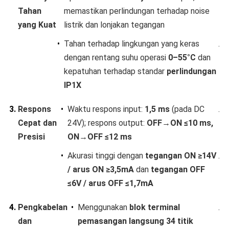
Tahan
memastikan perlindungan terhadap noise
yang Kuat​
listrik dan lonjakan tegangan
•
Tahan terhadap lingkungan yang keras
.
dengan rentang suhu operasi ​
​0–55°C​
​ dan
kepatuhan terhadap standar ​
​perlindungan
IP1X​
3.
​Respons
•
Waktu respons input: ​
​1,5 ms​
​ (pada DC
.
Cepat dan
24V); respons output: ​
​OFF→ON ≤10 ms,
Presisi​
ON→OFF ≤12 ms​
•
Akurasi tinggi dengan ​
​tegangan ON ≥14V
.
/ arus ON ≥3,5mA​
​ dan ​
​tegangan OFF
≤6V / arus OFF ≤1,7mA​
4.
​Pengkabelan
•
Menggunakan ​
​blok terminal
.
dan
pemasangan langsung 34 titik