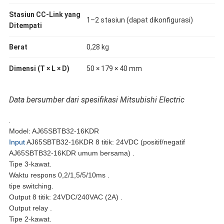
​Stasiun CC-Link yang
1–2 stasiun (dapat dikonfigurasi)
Ditempati​
​Berat​
0,28 kg
​Dimensi (T × L × D)​
50 × 179 × 40 mm
Data bersumber dari spesifikasi Mitsubishi Electric
.
Model: AJ65SBTB32-16KDR
Input
AJ65SBTB32-16KDR 8 titik: 24VDC (positif/negatif
AJ65SBTB32-16KDR umum bersama) .
Tipe 3-kawat.
Waktu respons 0,2/1,5/5/10ms .
tipe switching.
Output 8 titik: 24VDC/240VAC (2A) .
Output relay .
Tipe 2-kawat.