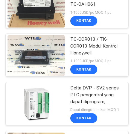
TC-OAH061
1-1000USD/pc MOQ:1 pc
KONTAK
TC-CCR013 / TK-
CCR013 Modul Kontrol
Honeywell
1-1000USD/pc MOQ:1 pc
KONTAK
Delta DVP - SV2 series
PLC pengontrol yang
dapat diprogram,
Pengontrol Logika
Dapat dinegosiasikan MOQ:1
DVP28SV
KONTAK