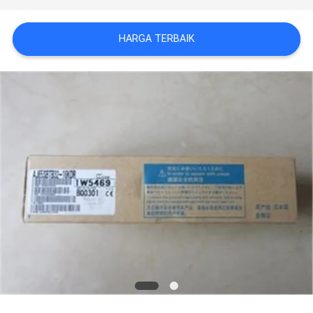
KASUS
HARGA TERBAIK
QUOTE
REQUEST
SUATU
SITEMAP
KEBIJAKAN
PRIVASI