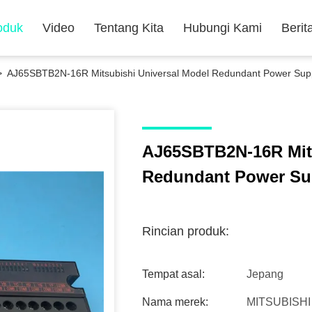
oduk
Video
Tentang Kita
Hubungi Kami
Berit
>
AJ65SBTB2N-16R Mitsubishi Universal Model Redundant Power Supp
AJ65SBTB2N-16R Mits
Redundant Power Sup
Rincian produk:
Tempat asal:
Jepang
Nama merek:
MITSUBISHI