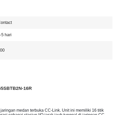
ontact
-5 hari
00
J65SBTB2N-16R
ringan medan terbuka CC-Link. Unit ini memiliki 16 titik
i sebagai stasiun I/O jarak jauh tunggal di jaringan CC-