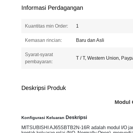
Informasi Perdagangan
Kuantitas min Order:
1
Kemasan rincian:
Baru dan Asli
Syarat-syarat
T / T, Western Union, Payp
pembayaran:
Deskripsi Produk
Modul 
Deskripsi
Konfigurasi Keluaran
MITSUBISHI AJ65SBTB2N-16R adalah modul I/O jarak ja
kontak keluaran relai (NO, Normally Open), menyedi