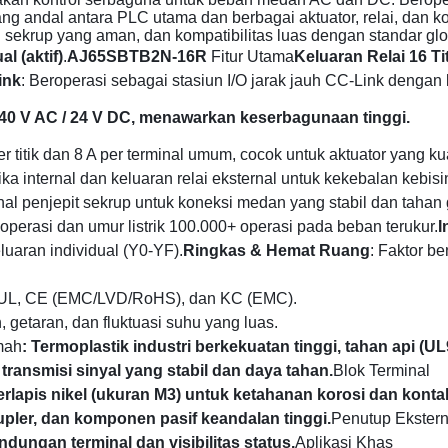
g andal antara PLC utama dan berbagai aktuator, relai, dan kont
 sekrup yang aman, dan kompatibilitas luas dengan standar glo
l (aktif)
.
AJ65SBTB2N-16R
Fitur Utama
Keluaran Relai 16 Ti
ink
: Beroperasi sebagai stasiun I/O jarak jauh CC-Link denga
40 V AC / 24 V DC, menawarkan keserbagunaan tinggi.
per titik dan 8 A per terminal umum, cocok untuk aktuator yang ku
ogika internal dan keluaran relai eksternal untuk kekebalan keb
inal penjepit sekrup untuk koneksi medan yang stabil dan tahan 
operasi dan umur listrik 100.000+ operasi pada beban terukur.
I
uaran individual (Y0-YF).
Ringkas & Hemat Ruang
: Faktor b
 cUL, CE (EMC/LVD/RoHS), dan KC (EMC).
 getaran, dan fluktuasi suhu yang luas.
mah
: Termoplastik industri berkekuatan tinggi, tahan api (U
transmisi sinyal yang stabil dan daya tahan.
Blok Terminal
rlapis nikel (ukuran M3) untuk ketahanan korosi dan kontak
oupler, dan komponen pasif keandalan tinggi.
Penutup Ekstern
ndungan terminal dan visibilitas status.
Aplikasi Khas