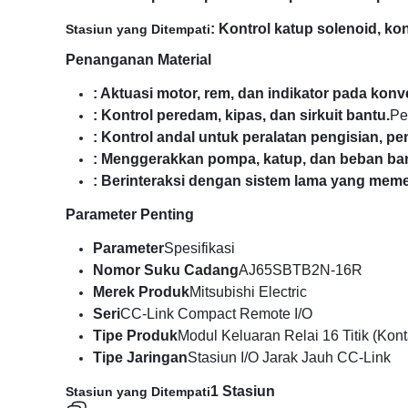
: Kontrol katup solenoid, kont
Stasiun yang Ditempati
Penanganan Material
: Aktuasi motor, rem, dan indikator pada ko
: Kontrol peredam, kipas, dan sirkuit bantu.
Pe
: Kontrol andal untuk peralatan pengisian, pe
: Menggerakkan pompa, katup, dan beban ba
: Berinteraksi dengan sistem lama yang memer
Parameter Penting
Parameter
Spesifikasi
Nomor Suku Cadang
AJ65SBTB2N-16R
Merek Produk
Mitsubishi Electric
Seri
CC-Link Compact Remote I/O
Tipe Produk
Modul Keluaran Relai 16 Titik (Kon
Tipe Jaringan
Stasiun I/O Jarak Jauh CC-Link
1 Stasiun
Stasiun yang Ditempati