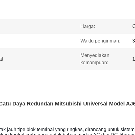
Harga:
C
Waktu pengiriman:
3
Menyediakan
al
1
kemampuan:
Catu Daya Redundan Mitsubishi Universal Model A
uh tipe blok terminal yang ringkas, dirancang untuk sistem ja
akan kontrol serbaguna untuk beban medan AC dan DC. Beroperas