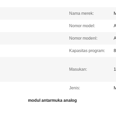
Nama merek:
Nomor model:
Nomor modenl:
Kapasitas program:
8
Masukan:
1
Jenis:
M
modul antarmuka analog