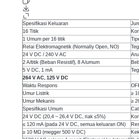
Spesifikasi Keluaran
Jum
16 Titik
Kon
1 Umum per 16 titik
Tip
Relai Elektromagnetik (Normally Open, NO)
Teg
24 V DC / 240 V AC
Aru
2 A/titik (Beban Resistif), 8 A/umum
Beb
5 V DC, 1 mA
Teg
264 V AC, 125 V DC
Waktu Respons
OFF
Umur Listrik
≥ 1
Umur Mekanis
≥ 2
Spesifikasi Umum
Cat
24 V DC (20,4 ~ 26,4 V DC, riak ≤5%)
Kon
≤ 120 mA (pada 24 V DC, semua keluaran ON)
Res
≥ 10 MΩ (megger 500 V DC)
Kek