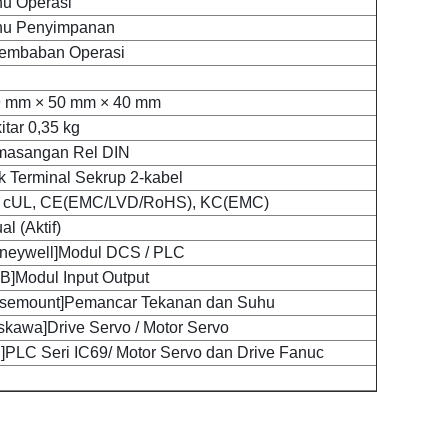
u Operasi
hu Penyimpanan
embaban Operasi
 mm × 50 mm × 40 mm
itar 0,35 kg
asangan Rel DIN
k Terminal Sekrup 2-kabel
, cUL, CE(EMC/LVD/RoHS), KC(EMC)
al (Aktif)
neywell]Modul DCS / PLC
B]Modul Input Output
semount]Pemancar Tekanan dan Suhu
skawa]Drive Servo / Motor Servo
]PLC Seri IC69/ Motor Servo dan Drive Fanuc