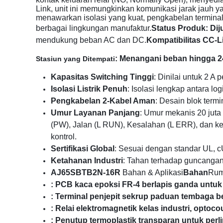
Link, unit ini memungkinkan komunikasi jarak jauh yan
menawarkan isolasi yang kuat, pengkabelan terminal
berbagai lingkungan manufaktur.
Status Produk: Dijua
mendukung beban AC dan DC.
Kompatibilitas CC-L
: Menangani beban hingga 2
Stasiun yang Ditempati
Kapasitas Switching Tinggi
: Dinilai untuk 2 A 
Isolasi Listrik Penuh
: Isolasi lengkap antara l
Pengkabelan 2-Kabel Aman
: Desain blok term
Umur Layanan Panjang
: Umur mekanis 20 juta 
(PW), Jalan (L RUN), Kesalahan (L ERR), dan kel
kontrol.
Sertifikasi Global
: Sesuai dengan standar UL,
Ketahanan Industri
: Tahan terhadap guncangan,
AJ65SBTB2N-16R
Bahan & Aplikasi
Bahan
Ru
: PCB kaca epoksi FR-4 berlapis ganda untuk 
: Terminal penjepit sekrup paduan tembaga be
: Relai elektromagnetik kelas industri, optoc
: Penutup termoplastik transparan untuk perli