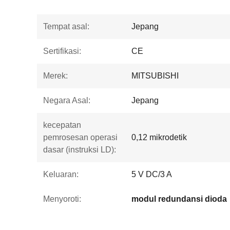
Tempat asal:
Jepang
Sertifikasi:
CE
Merek:
MITSUBISHI
Negara Asal:
Jepang
kecepatan
pemrosesan operasi
0,12 mikrodetik
dasar (instruksi LD):
Keluaran:
5 V DC/3 A
Menyoroti:
modul redundansi dioda