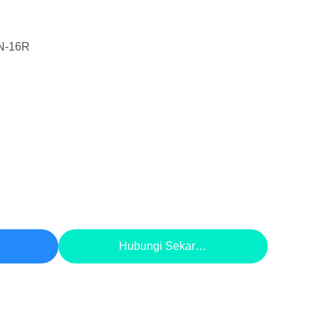
N-16R
aik
Hubungi Sekarang