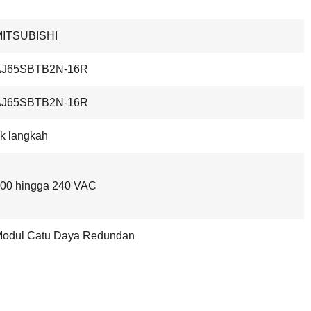
MITSUBISHI
AJ65SBTB2N-16R
AJ65SBTB2N-16R
k langkah
00 hingga 240 VAC
odul Catu Daya Redundan