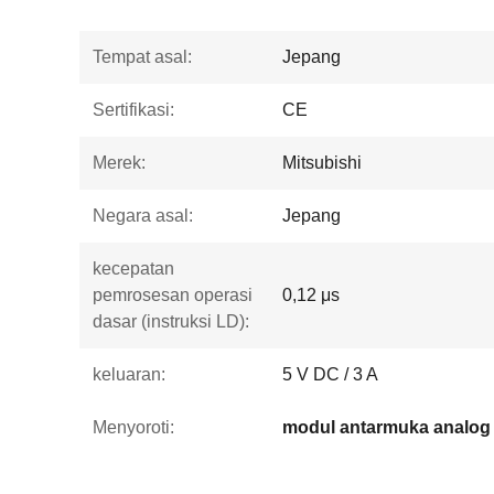
Tempat asal:
Jepang
Sertifikasi:
CE
Merek:
Mitsubishi
Negara asal:
Jepang
kecepatan
pemrosesan operasi
0,12 μs
dasar (instruksi LD):
keluaran:
5 V DC / 3 A
Menyoroti:
modul antarmuka analog