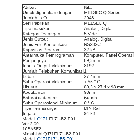
Atribut
Nilai
Untuk digunakan dengan
MELSEC Q Series
Jumlah I / O
2048
Seri Pabrikan
MELSEC Q
Tipe masukan
Analog, Digital
Kategori Tegangan
5 V dc
Jenis Output
Analog, Digital
Jenis Port Komunikasi
RS232C
Kapasitas Program
32 kB
Antarmuka Pemrograman
Komputer, Panel Operasi
Panjangnya
89,3mm
Input / Output Maksimum
8192
Jumlah Pelabuhan Komunikasi
1
Lebar
27,4mm
Suhu Operasi Maksimum
+ 55 ° C
Ukuran
89,3 x 27,4 x 98 mm
Kedalaman
98mm
Baterai cadangan
iya nih
Suhu Operasional Minimum
0 ° C
Tipe Pemasangan
DIN Rail
Ingatan
94 kB
Model:
QJ71
FL71-B2-F01
Ver.2.00.
10BASE2
Mitsubishi QJ71FL71-B2-F01
Model:
QJ71FL71-B5-F01