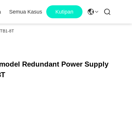
a
Semua Kasus
Kutipan
BTB1-8T
l model Redundant Power Supply
8T