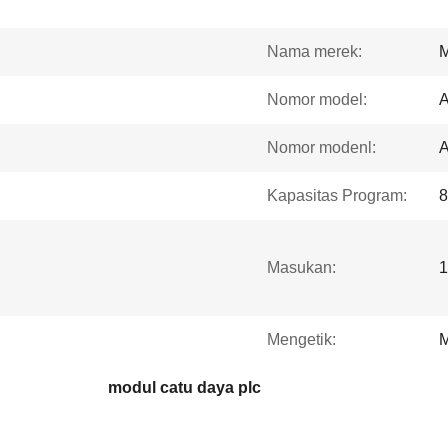
Nama merek:
Nomor model:
Nomor modenl:
Kapasitas Program:
8
Masukan:
1
Mengetik:
M
modul catu daya plc