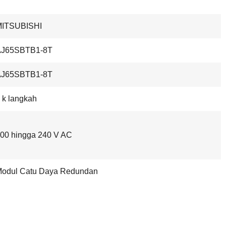
MITSUBISHI
AJ65SBTB1-8T
AJ65SBTB1-8T
 k langkah
00 hingga 240 V AC
odul Catu Daya Redundan