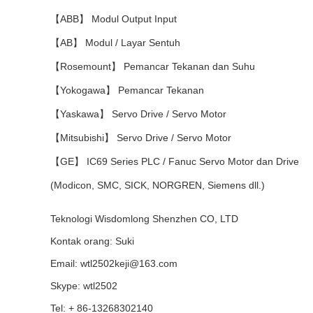
【ABB】 Modul Output Input
【AB】 Modul / Layar Sentuh
【Rosemount】 Pemancar Tekanan dan Suhu
【Yokogawa】 Pemancar Tekanan
【Yaskawa】 Servo Drive / Servo Motor
【Mitsubishi】 Servo Drive / Servo Motor
【GE】 IC69 Series PLC / Fanuc Servo Motor dan Drive
(Modicon, SMC, SICK, NORGREN, Siemens dll.)
Teknologi Wisdomlong Shenzhen CO, LTD
Kontak orang: Suki
Email: wtl2502keji@163.com
Skype: wtl2502
Tel: + 86-13268302140