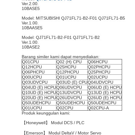
Ver.2.00.
10BASE5
Model: MITSUBISHI QJ71FL71-B2-F01 QJ71FL71-B5
Ver.1.00.
10BAASE5
Model: QJ71FL71-B2-F01 QJ71FL71-B2
Ver.1.00.
10BASE2
Barang similer kami dapat menyediakan:
Q01CPU
Q02 (H) CPU
Q06HCPU
Q12HCPU
Q25HCPU
Q02PHCPU
Q06PHCPU
Q12PHCPU
Q25PHCPU
Q00UCPU
Q01UCPU
Q02UCPU
Q03UDVCPU
Q03UD (E) CPU
Q04UDVCPU
Q04UD (E) HCPU
Q06UDVCPU
Q06UD (E) HCPU
Q10UD (E) HCPU
Q13UDVCPU
Q13UD (E) HCPU
Q20UD (E) HCPU
Q26UDVCPU
Q26UD (E) HCPU
Q50UDEHCPU
Q50UDEHCPU
Q50UDEHCPU
Q01UCPU
Q02CPU
Q02CPU-A
Produk keunggulan kami:
【Honeywell】 Modul DCS / PLC
【Emerson】 Modul DeltaV / Motor Servo