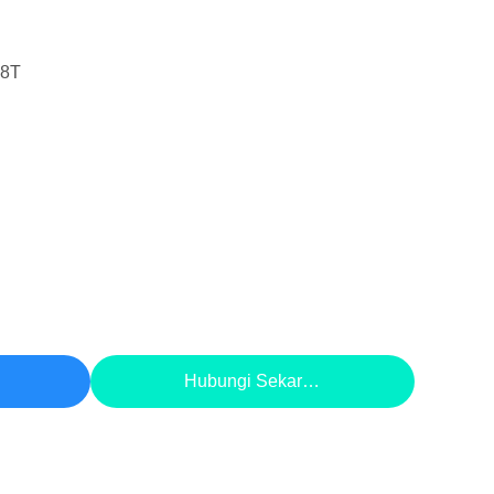
-8T
aik
Hubungi Sekarang