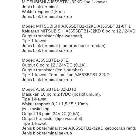
MITSUBISHI AJ65SBTB1-32KD tipe 1-kawat.
Jenis blok terminal.
Waktu respons 1,5 ms.
Jenis blok terminal sekrup
Model: MITSUBISHI AJ65SBTB1-32KD AJ65SBTB1-8T 1
Keluaran MITSUBISHI AJ65SBTB1-32KD 8 poin: 12 / 24VDC
Output transistor (tipe wastafel).
Tipe 1-kawat.
Jenis blok terminal (tipe arus bocor rendah).
Jenis blok terminal sekrup
Model: AJ65SBTB1-8TE
Output 8 poin: 12 / 24VDC (0,1A).
Output transistor (jenis sumber).
Tipe 1-kawat. Terminal tipe AJ65SBTB1-32KD.
Jenis blok terminal sekrup
Model: AJ65SBTB1-32KDT2
Masukan 16 poin: 24VDC (positif umum).
Tipe 1-kawat.
Waktu respons 0,2 / 1,5 / 5 / 10ms.
jenis switching.
Output 16 poin: 24VDC (0,5A).
Output transistor (tipe wastafel).
Tipe 1-kawat.
Jenis blok terminal (tipe AJ65SBTB1-32KD kebocoran rendah
Jenis blok terminal sekrup