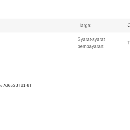
Harga:
C
Syarat-syarat
T
pembayaran:
ule AJ65SBTB1-8T