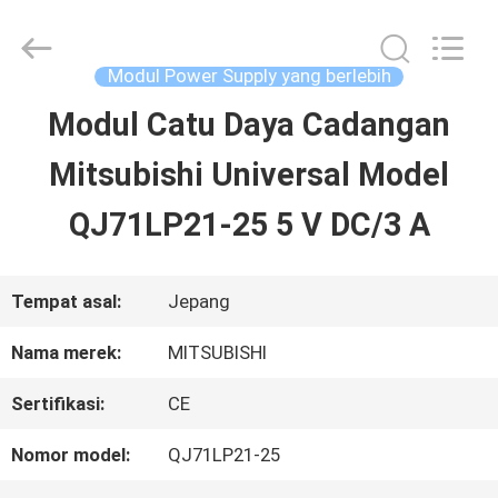
2026
Shenzhen
Wisdomlong
Technology
Modul Power Supply yang berlebih
CO.,LTD.
All
Modul Catu Daya Cadangan
RUMAH
Rights
Reserved.
Mitsubishi Universal Model
PRODUK
QJ71LP21-25 5 V DC/3 A
VIDEO
Tempat asal:
Jepang
Nama merek:
MITSUBISHI
TENTANG
Sertifikasi:
CE
KITA
Nomor model:
QJ71LP21-25