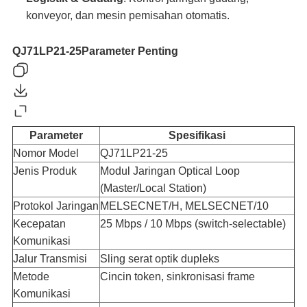
konveyor, dan mesin pemisahan otomatis.
QJ71LP21-25
Parameter Penting
Parameter
Spesifikasi
Nomor Model
QJ71LP21-25
Jenis Produk
Modul Jaringan Optical Loop
(Master/Local Station)
Protokol Jaringan
MELSECNET/H, MELSECNET/10
Kecepatan
25 Mbps / 10 Mbps (switch-selectable)
Komunikasi
Jalur Transmisi
Sling serat optik dupleks
Metode
Cincin token, sinkronisasi frame
Komunikasi