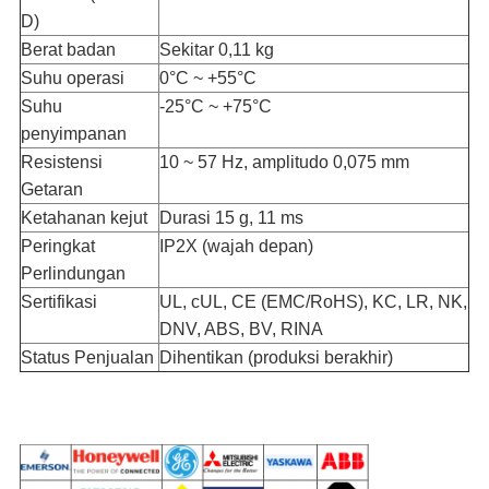
D)
Berat badan
Sekitar 0,11 kg
Suhu operasi
0°C ~ +55°C
Suhu
-25°C ~ +75°C
penyimpanan
Resistensi
10 ~ 57 Hz, amplitudo 0,075 mm
Getaran
Ketahanan kejut
Durasi 15 g, 11 ms
Peringkat
IP2X (wajah depan)
Perlindungan
Sertifikasi
UL, cUL, CE (EMC/RoHS), KC, LR, NK,
DNV, ABS, BV, RINA
Status Penjualan
Dihentikan (produksi berakhir)