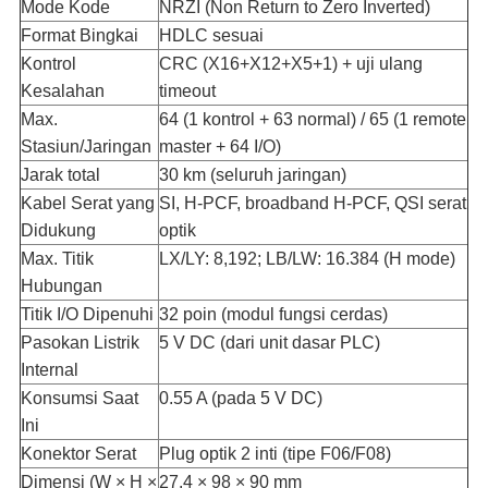
Mode Kode
NRZI (Non Return to Zero Inverted)
Format Bingkai
HDLC sesuai
Kontrol
CRC (X16+X12+X5+1) + uji ulang
Kesalahan
timeout
Max.
64 (1 kontrol + 63 normal) / 65 (1 remote
Stasiun/Jaringan
master + 64 I/O)
Jarak total
30 km (seluruh jaringan)
Kabel Serat yang
SI, H-PCF, broadband H-PCF, QSI serat
Didukung
optik
Max. Titik
LX/LY: 8,192; LB/LW: 16.384 (H mode)
Hubungan
Titik I/O Dipenuhi
32 poin (modul fungsi cerdas)
Pasokan Listrik
5 V DC (dari unit dasar PLC)
Internal
Konsumsi Saat
0.55 A (pada 5 V DC)
Ini
Konektor Serat
Plug optik 2 inti (tipe F06/F08)
Dimensi (W × H ×
27.4 × 98 × 90 mm