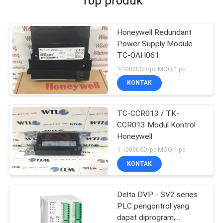
Top produk
Honeywell Redundant
Power Supply Module
TC-OAH061
1-1000USD/pc MOQ:1 pc
KONTAK
TC-CCR013 / TK-
CCR013 Modul Kontrol
Honeywell
1-1000USD/pc MOQ:1 pc
KONTAK
Delta DVP - SV2 series
PLC pengontrol yang
dapat diprogram,