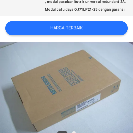
,
,
modul pasokan listrik universal redundant 3A
KASUS
Modul catu daya QJ71LP21-25 dengan garansi
HARGA TERBAIK
QUOTE
REQUEST
SUATU
SITEMAP
KEBIJAKAN
PRIVASI