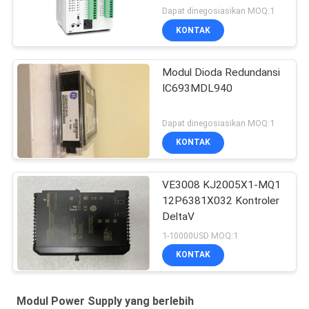
Pengontrol Logika
Dapat dinegosiasikan MOQ:1
DVP28SV
KONTAK
Modul Dioda Redundansi
IC693MDL940
Dapat dinegosiasikan MOQ:1
KONTAK
VE3008 KJ2005X1-MQ1
12P6381X032 Kontroler
DeltaV
1-10000USD MOQ:1
KONTAK
Modul Power Supply yang berlebih