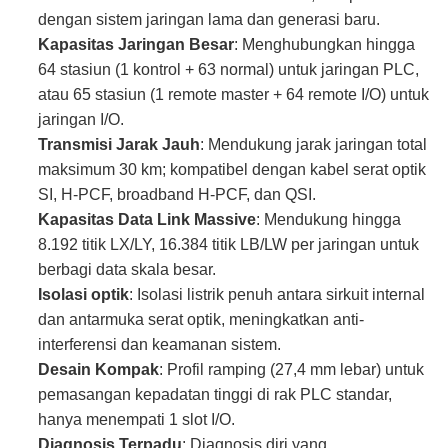
dengan sistem jaringan lama dan generasi baru.
Kapasitas Jaringan Besar
: Menghubungkan hingga
64 stasiun (1 kontrol + 63 normal) untuk jaringan PLC,
atau 65 stasiun (1 remote master + 64 remote I/O) untuk
jaringan I/O.
Transmisi Jarak Jauh
: Mendukung jarak jaringan total
maksimum 30 km; kompatibel dengan kabel serat optik
SI, H-PCF, broadband H-PCF, dan QSI.
Kapasitas Data Link Massive
: Mendukung hingga
8.192 titik LX/LY, 16.384 titik LB/LW per jaringan untuk
berbagi data skala besar.
Isolasi optik
: Isolasi listrik penuh antara sirkuit internal
dan antarmuka serat optik, meningkatkan anti-
interferensi dan keamanan sistem.
Desain Kompak
: Profil ramping (27,4 mm lebar) untuk
pemasangan kepadatan tinggi di rak PLC standar,
hanya menempati 1 slot I/O.
Diagnosis Terpadu
: Diagnosis diri yang