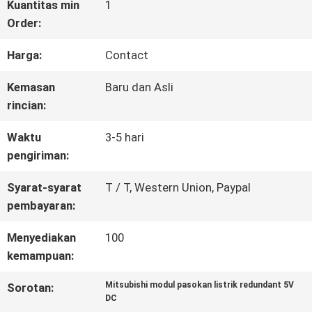
WISATA
Kuantitas min
1
Order:
PABRIK
Harga:
Contact
KONTROL
Kemasan
Baru dan Asli
rincian:
KUALITAS
Waktu
3-5 hari
pengiriman:
HUBUNGI
Syarat-syarat
T / T, Western Union, Paypal
KAMI
pembayaran:
Menyediakan
100
BERITA
kemampuan:
Mitsubishi modul pasokan listrik redundant 5V
Sorotan:
DC
SEMUA