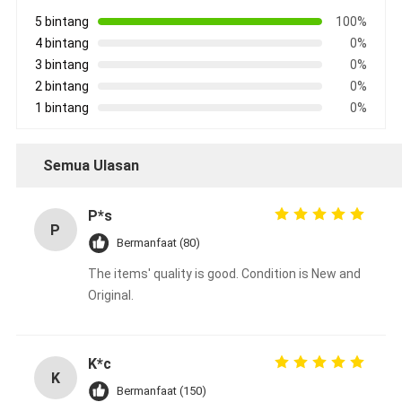
5 bintang
100%
4 bintang
0%
3 bintang
0%
2 bintang
0%
1 bintang
0%
Semua Ulasan
P*s
P
Bermanfaat (80)
The items' quality is good. Condition is New and
Original.
K*c
K
Bermanfaat (150)