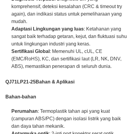
komprehensif, deteksi kesalahan (CRC & timeout try
again), dan indikasi status untuk pemeliharaan yang
mudah.
Adaptasi Lingkungan yang luas
: Ketahanan yang
sangat baik terhadap getaran, kejut, dan fluktuasi suhu
untuk lingkungan industri yang keras.
Sertifikasi Global
: Memenuhi UL, cUL, CE
(EMC/RoHS), KC, dan sertifikasi laut (LR, NK, DNV,
ABS), memastikan penerapan di seluruh dunia.
QJ71LP21-25
Bahan & Aplikasi
Bahan-bahan
Perumahan
: Termoplastik tahan api yang kuat
(campuran ABS/PC) dengan isolasi listrik yang baik
dan daya tahan mekanik.
Antarmuka optik
: 2-inti port konektor serat optik